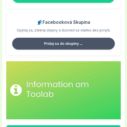
Facebooková Skupina
Opýtaj sa, zdieľaj objavy a dozveď sa všetko ako prvý/á.
→
Pridaj sa do skupiny