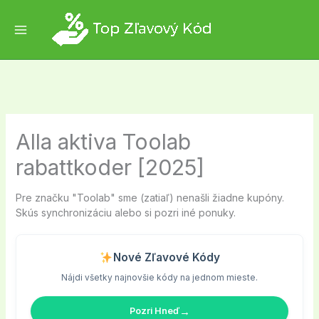
Skip
to
content
Alla aktiva Toolab
rabattkoder [2025]
Pre značku "Toolab" sme (zatiaľ) nenašli žiadne kupóny.
Skús synchronizáciu alebo si pozri iné ponuky.
Nové Zľavové Kódy
Nájdi všetky najnovšie kódy na jednom mieste.
→
Pozri Hneď