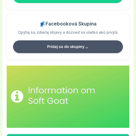
Facebooková Skupina
Opýtaj sa, zdieľaj objavy a dozveď sa všetko ako prvý/á.
→
Pridaj sa do skupiny