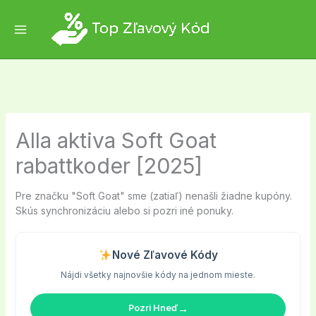
Skip
to
content
Alla aktiva Soft Goat
rabattkoder [2025]
Pre značku "Soft Goat" sme (zatiaľ) nenašli žiadne kupóny.
Skús synchronizáciu alebo si pozri iné ponuky.
Nové Zľavové Kódy
Nájdi všetky najnovšie kódy na jednom mieste.
→
Pozri Hneď