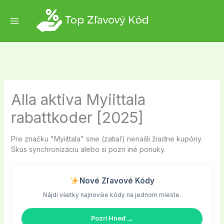
Skip
to
content
Alla aktiva Myiittala
rabattkoder [2025]
Pre značku "Myiittala" sme (zatiaľ) nenašli žiadne kupóny.
Skús synchronizáciu alebo si pozri iné ponuky.
Nové Zľavové Kódy
Nájdi všetky najnovšie kódy na jednom mieste.
→
Pozri Hneď