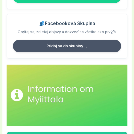
Facebooková Skupina
Opýtaj sa, zdieľaj objavy a dozveď sa všetko ako prvý/á.
→
Pridaj sa do skupiny