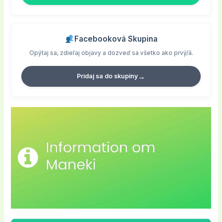
Facebooková Skupina
Opýtaj sa, zdieľaj objavy a dozveď sa všetko ako prvý/á.
→
Pridaj sa do skupiny