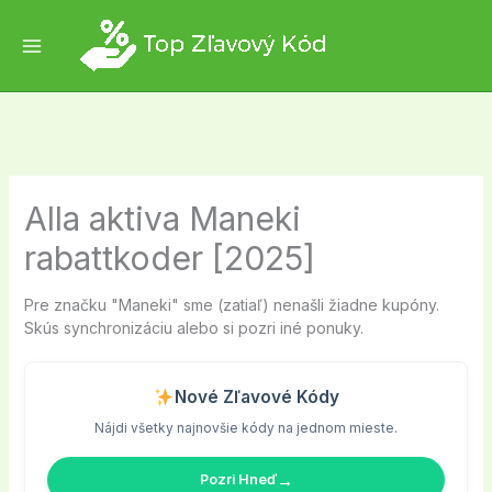
Skip
to
content
Alla aktiva Maneki
rabattkoder [2025]
Pre značku "Maneki" sme (zatiaľ) nenašli žiadne kupóny.
Skús synchronizáciu alebo si pozri iné ponuky.
Nové Zľavové Kódy
Nájdi všetky najnovšie kódy na jednom mieste.
→
Pozri Hneď