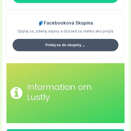
Facebooková Skupina
Opýtaj sa, zdieľaj objavy a dozveď sa všetko ako prvý/á.
→
Pridaj sa do skupiny