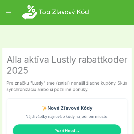
Skip
to
content
Alla aktiva Lustly rabattkoder
2025
Pre značku "Lustly" sme (zatiaľ) nenašli žiadne kupóny. Skús
synchronizáciu alebo si pozri iné ponuky.
Nové Zľavové Kódy
Nájdi všetky najnovšie kódy na jednom mieste.
→
Pozri Hneď