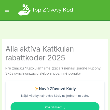
Skip
to
content
Alla aktiva Kattkulan
rabattkoder 2025
Pre značku "Kattkulan" sme (zatiaľ) nenašli žiadne kupóny.
Skús synchronizáciu alebo si pozri iné ponuky.
Nové Zľavové Kódy
Nájdi všetky najnovšie kódy na jednom mieste.
→
Pozri Hneď