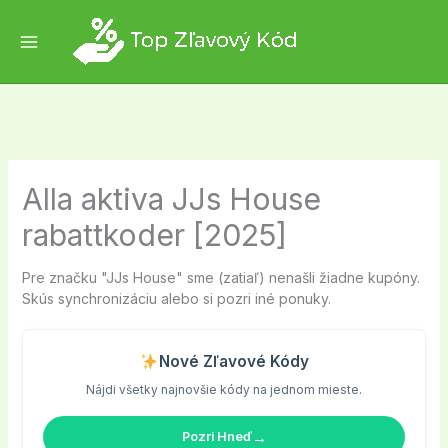
Skip
to
content
Alla aktiva JJs House
rabattkoder [2025]
Pre značku "JJs House" sme (zatiaľ) nenašli žiadne kupóny.
Skús synchronizáciu alebo si pozri iné ponuky.
Nové Zľavové Kódy
Nájdi všetky najnovšie kódy na jednom mieste.
→
Pozri Hneď