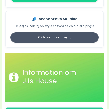
Facebooková Skupina
Opýtaj sa, zdieľaj objavy a dozveď sa všetko ako prvý/á.
→
Pridaj sa do skupiny