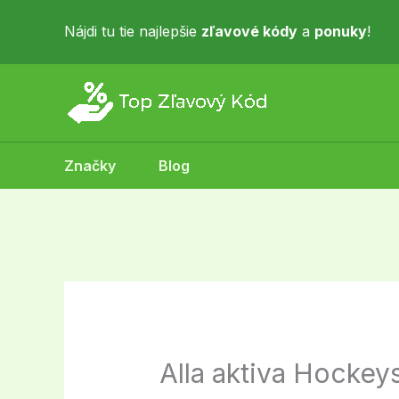
Skip
to
Nájdi tu tie najlepšie
zľavové kódy
a
ponuky
!
content
Značky
Blog
Alla aktiva Hockey