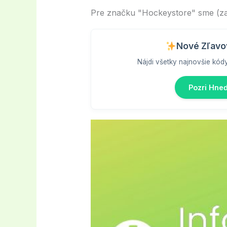
Pre značku "Hockeystore" sme (zati
Nové Zľavo
Nájdi všetky najnovšie kód
Pozri Hne