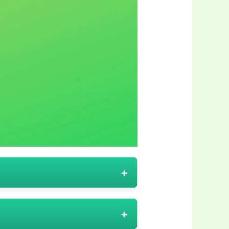
et gör deras utbud särskilt
ommer till rabattkodstyper hos