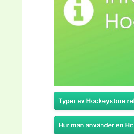
Typer av Hockeystore ra
Hockeystore är en specialiserad 
Hur man använder en Ho
inriktat på produkter för hockeys