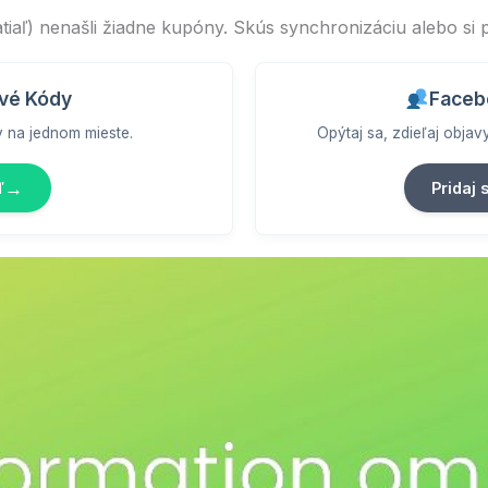
aľ) nenašli žiadne kupóny. Skús synchronizáciu alebo si p
vé Kódy
Faceb
y na jednom mieste.
Opýtaj sa, zdieľaj obja
→
ď
Pridaj 