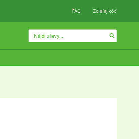
FAQ
Zdieľaj kód
Search
for: