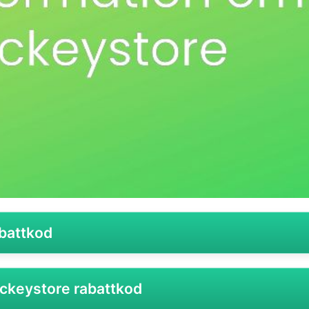
battkod
återförsäljare inom hockeyutrustning och sportkläder, vilk
ckeystore rabattkod
pelare i alla nivåer – från nybörjare till proffs. När det k