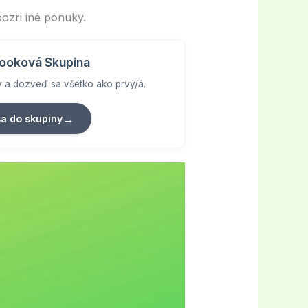
ozri iné ponuky.
ooková Skupina
vy a dozveď sa všetko ako prvý/á.
→
sa do skupiny