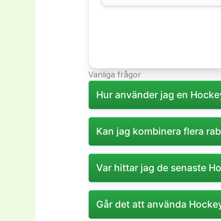
Vanliga frågor
Hur använder jag en Hockey
För att använda en Hockeystore 
Kan jag kombinera flera ra
Nej, vanligtvis kan endast en 
Var hittar jag de senaste 
De senaste kampanjkoderna hitta
Går det att använda Hockey