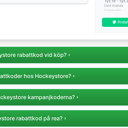
Týž.19 - Týž.2
Deň matiek
(Uplynuté)
Týž.26 - Týž.2
Prida
Sezónne zľav
(Uplynuté)
Týž.34 - Týž.
(Približne o 1 t
store rabattkod vid köp?
Týž.42 - Týž.4
dni / Mid-sea
(Približne o 9 t
rabattkod, ange koden i kampanjkodsfältet i kassan innan du
battkoder hos Hockeystore?
Týž.47 - Týž.
Cyber Monda
(Približne o 14 
rabattkod användas per köp hos Hockeystore.
Hockeystore kampanjkoderna?
Týž.49 - Týž.
povianočné v
(Približne o 16 
r du på Hockeystores officiella webbplats eller på betrodd
store rabattkod på rea?