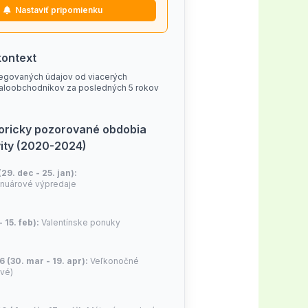
dandena på bästa sätt, samtidigt
Nastaviť pripomienku
iga variationer i
ockeystore rabattkod funkar
rändras över tid. Om du vill
att följa Hockeystore själv på
kontext
änkas ha aktuella erbjudanden.
egovaných údajov od viacerých
aloobchodníkov za posledných 5 rokov
tonade försäljningar – där
toricky pozorované obdobia
vity (2020-2024)
(29. dec - 25. jan):
nuárové výpredaje
- 15. feb):
Valentínske ponuky
6 (30. mar - 19. apr):
Veľkonočné
ivé)