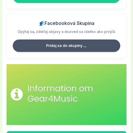
Facebooková Skupina
Opýtaj sa, zdieľaj objavy a dozveď sa všetko ako prvý/á.
→
Pridaj sa do skupiny