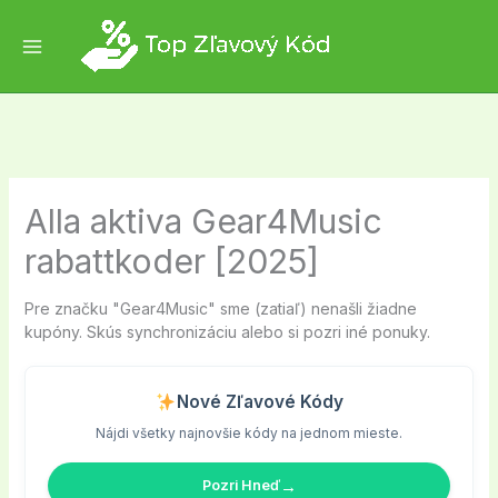
Skip
to
content
Alla aktiva Gear4Music
rabattkoder [2025]
Pre značku "Gear4Music" sme (zatiaľ) nenašli žiadne
kupóny. Skús synchronizáciu alebo si pozri iné ponuky.
Nové Zľavové Kódy
Nájdi všetky najnovšie kódy na jednom mieste.
→
Pozri Hneď