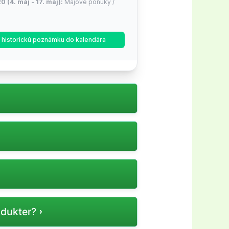
0 (4. máj - 17. máj):
Májové ponuky /
9 (22. jún - 19. júl):
Letné výpredaje /
ť historickú poznámku do kalendára
y
35 (17. aug - 30. aug):
Späť do školy
ýždeň, 2 dní!)
3 (12. okt - 25. okt):
Jesenné nákupné
son sales
ýždne, 2 dní!)
och erbjudanden.
48 (16. nov - 29. nov):
Black Friday /
y
týždne, 2 dní!)
n för varje kampanj.
52 (30. nov - 27. dec):
Vianočné a
ýpredaje
týždne, 2 dní!)
odukter?