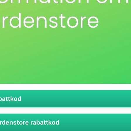
battkod
om specialiserar sig på högkvalitativa produkter för trädgå
rdenstore rabattkod
emöbler till belysning och dekorationer. Med en bred och n