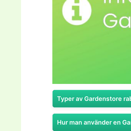
Typer av Gardenstore ra
Gardenstore är en svensk aktör s
Hur man använder en Ga
växter, trädgårdsredskap och ut