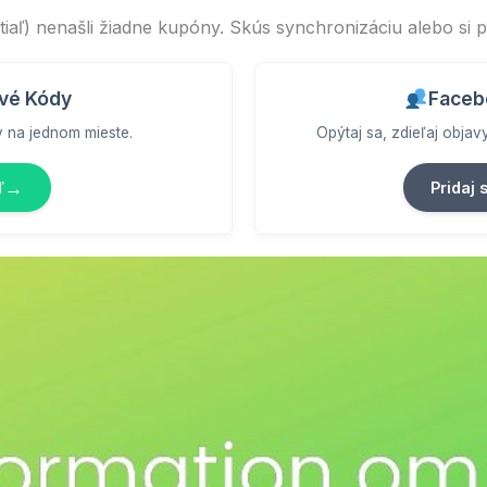
aľ) nenašli žiadne kupóny. Skús synchronizáciu alebo si p
vé Kódy
Faceb
y na jednom mieste.
Opýtaj sa, zdieľaj obja
→
ď
Pridaj 