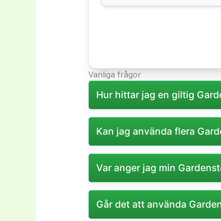
Vanliga frågor
Hur hittar jag en giltig Gar
Du kan hitta giltiga Gardenstor
Kan jag använda flera Gard
Vanligtvis kan endast en rabatt
Var anger jag min Gardenst
Rabattkoden anges i kassan innan 
Går det att använda Garden