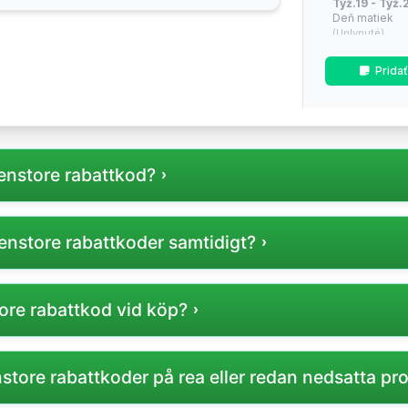
Týž.19 - Týž.2
Deň matiek
(Uplynuté)
Týž.26 - Týž.2
Prida
Sezónne zľav
(Uplynuté)
Týž.34 - Týž.
(Približne o 1 t
denstore rabattkod?
Týž.42 - Týž.4
dni / Mid-sea
(Približne o 9 t
e rabattkoder på vår sida där vi samlar aktuella kampanjer 
enstore rabattkoder samtidigt?
Týž.47 - Týž.
Cyber Monda
(Približne o 14 
kod användas per köp hos Gardenstore, kontrollera villkore
ore rabattkod vid köp?
Týž.49 - Týž.
povianočné v
(Približne o 16 
du slutför ditt köp, i fältet för rabatt- eller kampanjkod.
store rabattkoder på rea eller redan nedsatta pr