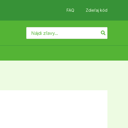
FAQ
Zdieľaj kód
Search
for: