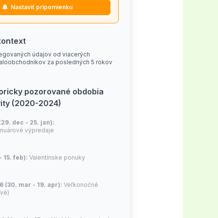
e anpassa sina erbjudanden
Nastaviť pripomienku
rädgårdsentusiasterna. Att hålla
ör att få ut maximalt värde av en
på giltighet.
kontext
rdssatsning både roligare och
egovaných údajov od viacerých
aloobchodníkov za posledných 5 rokov
toricky pozorované obdobia
vity (2020-2024)
(29. dec - 25. jan):
nuárové výpredaje
- 15. feb):
Valentínske ponuky
6 (30. mar - 19. apr):
Veľkonočné
ivé)