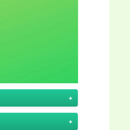
rd och uteplats – allt från
oga utvald produktportfölj