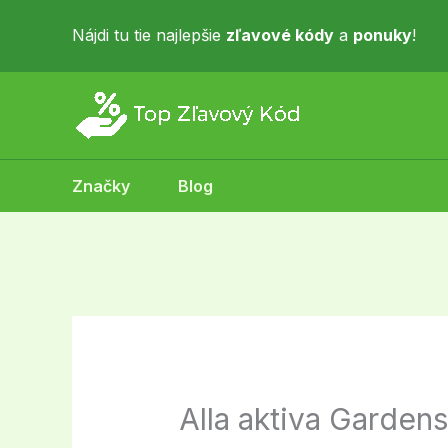
Skip
to
Nájdi tu tie najlepšie
zľavové kódy
a
ponuky
!
content
Značky
Blog
Alla aktiva Garden