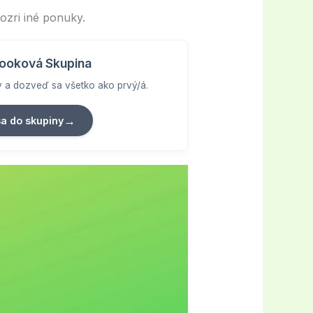
ozri iné ponuky.
ooková Skupina
vy a dozveď sa všetko ako prvý/á.
→
sa do skupiny