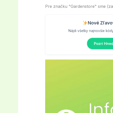
Pre značku "Gardenstore" sme (zati
Nové Zľavo
Nájdi všetky najnovšie kód
Pozri Hne