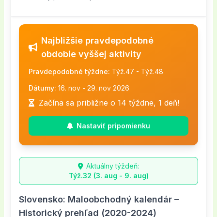
Då missar du inte när en ny kampanj drar
möjlighet att handla billigare nästa gång.
produkter.
både rolig och ekonomiskt smart. Med ett tydligt
ut rabattkods i sina stories, inlägg eller i “länk
en stor skillnad i pris, vilket gör det möjligt att
igång!
Distribution:
Vanligtvis skickas
Gå vidare till kassan
budgetfokus vill de ge konsumenter möjligheten
i bio”. Fyndiq skulle kunna samarbeta med
lägga vantarna på kvalitetsvaror till en
Stavfel i rabattkoden
engångskoder via personliga e-
När du är redo att betala klickar du på
att köpa kvalitetsprodukter utan att behöva
makro-influencers för att få stor räckvidd
bråkdel av ordinarie kostnad.
Ibland råkar man skriva in rabattkoden fel –
Najbližšie pravdepodobné
postmeddelanden eller SMS. Ibland kan de
varukorgen och går till kassan. Här kommer
spräcka plånboken. Plattformens unika
och nå breda målgrupper, särskilt under
Prova unika produkter och säljare till lägre
det kan vara en förväxling mellan bokstäver
obdobie vyššej aktivity
också finnas som unika rabattkuponger i
du att få en översikt över din beställning,
säljargument är dess enorma utbud kombinerat
större kampanjer eller högtider. Mikro-
pris
och siffror, eller att man glömmer en
Fyndiq-appen eller via samarbetspartners
inklusive priser, fraktkostnader, och
Pravdepodobné týždne:
Týž.47 - Týž.48
med konkurrenskraftiga priser och ett smart
influencers används ofta för mer nischade
Genom rabattkoder kan kunder lockas att
bokstav. Fyndiqs system är känsligt för
som sponsrar särskilda kampanjer.
eventuell moms. Det är i detta steg du kan
koncept där man kan fynda produkter från olika
segment, som teknikintresserade,
testa nya produkter eller säljare som de
Dátumy:
16. nov - 29. nov 2026
justeringar, och även en liten felstavning gör
Etiska punkter:
Eftersom engångskoder
använda din rabattkupong eller kampanjkod.
kategorier på ett och samma ställe. Det är inte
modeälskare eller hem-inredare, där en
annars kanske inte vågat prova. Fyndiq är
Začína sa približne o 14 týždne, 1 deň!
att kampanjkoden inte godkänns.
är personliga är det viktigt att inte dela dem
Hitta inmatningsfältet för rabattkoden
ovanligt att hitta allt från vardagsprylar till mer
specialanpassad rabattkupong kan kännas
känt för sitt stora och varierade sortiment
Lösning:
Kopiera och klistra in koden istället
offentligt – det kan bryta mot Fyndiqs
På betalningssidan eller i orderöversikten
nischade produkter, vilket gör Fyndiq till en slags
mer personlig och trovärdig.
Nastaviť pripomienku
från många olika leverantörer, så en
för att skriva av den manuellt för att undvika
användarvillkor och göra att koden spärras.
finns ett tydligt fält markerat med ”Ange
“marknad för fyndjägare”. Tjänsten har alltså
YouTube:
Här kan influencers inkludera
kampanjkod kan fungera som en biljett till att
stavfel. Om du måste skriva själv, dubbelkolla
Dessutom kan andra kunder missgynnas om
rabattkod”, ”Kupongkod” eller liknande. Detta
byggt sin identitet kring tillgänglighet, variation
Fyndiq kampanjkods i videobeskrivningen
upptäcka nya favoriter utan att riskera för
varje tecken noggrant innan du bekräftar din
koden används mer än av den avsedda
fält är oftast placerat nära totalsumman eller
och prisvärdhet.
eller nämna dem direkt i sina recensioner
mycket pengar.
Aktuálny týždeň:
beställning.
mottagaren.
strax innan du godkänner köpet. Om du
Týž.32 (3. aug - 9. aug)
eller haul-videor. Det är ett ypperligt sätt för
Stärker kundlojalitet och återkommande
Uppfyller inte Fyndiqs specifika villkor
Viktiga detaljer:
Var noga med att
I Sverige har Fyndiq etablerat sig som en
använder Fyndiqs app är det ofta en knapp
Fyndiq att visa upp sina produkter samtidigt
handel
Fyndiq har ofta villkor kopplade till
kontrollera utgångsdatum, vilka produkter
Slovensko: Maloobchodný kalendár –
betydande aktör inom e-handel, särskilt för de
eller länk som du trycker på för att öppna
som tittarna får en lockande rabattkupong.
Fyndiq använder ofta rabattkuponger som en
rabattkoder som kan vara lite kluriga, till
koden gäller för (t.ex. vissa varumärken eller
som vill göra verkliga fynd utan att behöva oroa
Historický prehľad (2020-2024)
fältet där du kan skriva in din kod.