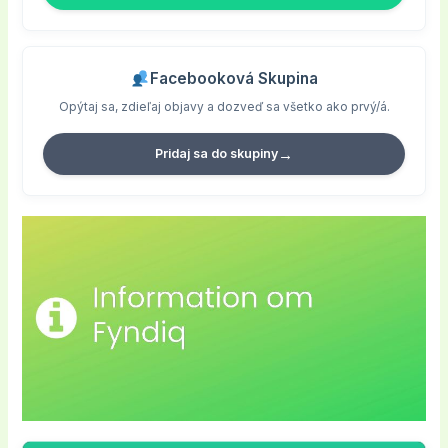
Facebooková Skupina
Opýtaj sa, zdieľaj objavy a dozveď sa všetko ako prvý/á.
→
Pridaj sa do skupiny