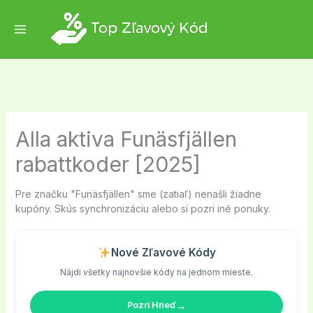
Skip
to
content
Alla aktiva Funäsfjällen
rabattkoder [2025]
Pre značku "Funäsfjällen" sme (zatiaľ) nenašli žiadne
kupóny. Skús synchronizáciu alebo si pozri iné ponuky.
Nové Zľavové Kódy
Nájdi všetky najnovšie kódy na jednom mieste.
→
Pozri Hneď