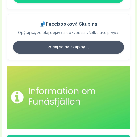
Facebooková Skupina
Opýtaj sa, zdieľaj objavy a dozveď sa všetko ako prvý/á.
→
Pridaj sa do skupiny