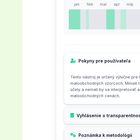
jan
feb
mar
apr
máj
en del av marknadsföringen.
Genom att använda en mix av de
maximal effekt – både för att lo
Pokyny pre používateľa
Tento nástroj je určený výlučne pre
maloobchodných vzorcoch. Minulé t
účely a nemali by sa interpretovať
maloobchodných cenách.
Vyhlásenie o transparentnos
Poznámka k metodológii