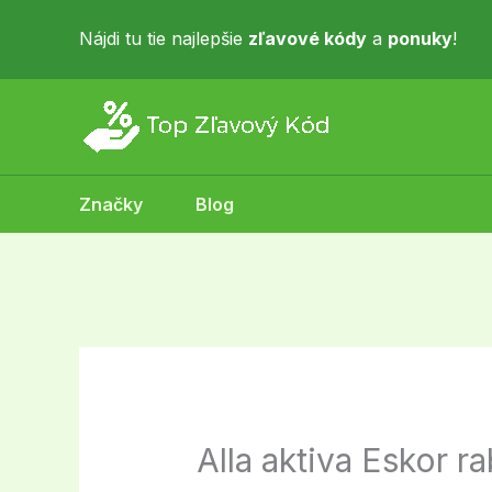
Skip
to
Nájdi tu tie najlepšie
zľavové kódy
a
ponuky
!
content
Značky
Blog
Alla aktiva Eskor r