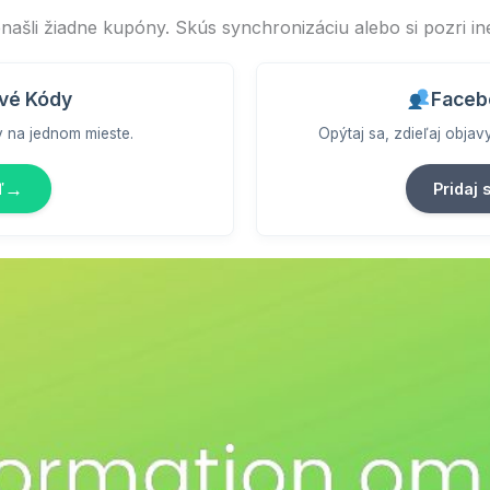
našli žiadne kupóny. Skús synchronizáciu alebo si pozri i
vé Kódy
Faceb
y na jednom mieste.
Opýtaj sa, zdieľaj obja
→
ď
Pridaj 