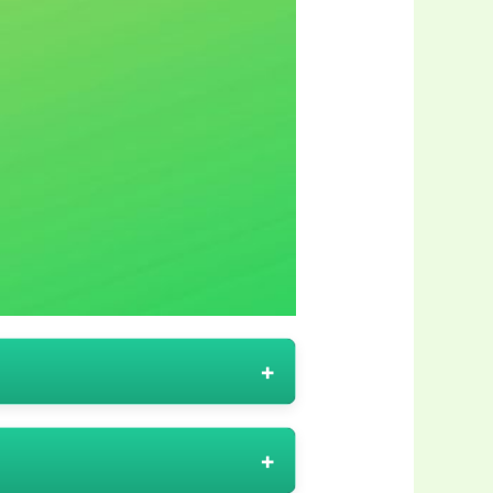
tjänster eller produkter—
 av tjänster både mer attraktiva