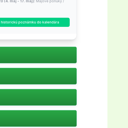
0 (4. máj - 17. máj):
Májové ponuky /
9 (22. jún - 19. júl):
Letné výpredaje /
ť historickú poznámku do kalendára
y
35 (17. aug - 30. aug):
Späť do školy
ýždeň, 3 dní!)
3 (12. okt - 25. okt):
Jesenné nákupné
son sales
ýždne, 3 dní!)
48 (16. nov - 29. nov):
Black Friday /
y
týždne, 3 dní!)
od.
52 (30. nov - 27. dec):
Vianočné a
ýpredaje
týždne, 3 dní!)
ttkodssajter.