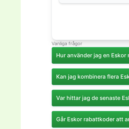
Vanliga frågor
Hur använder jag en Eskor 
Du anger rabattkoden i kassan in
Kan jag kombinera flera Es
Vanligtvis kan endast en rabatt
Var hittar jag de senaste 
De senaste kampanjkoderna finns
Går Eskor rabattkoder att 