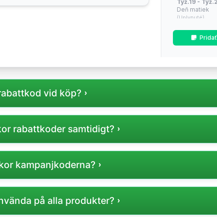
Týž.19 - Týž.2
Deň matiek
(Uplynuté)
Týž.26 - Týž.2
Prida
Sezónne zľav
(Uplynuté)
Týž.34 - Týž.
(Približne o 1 t
rabattkod vid köp?
Týž.42 - Týž.4
dni / Mid-sea
(Približne o 9 t
nan du slutför din beställning för att få rabatten.
kor rabattkoder samtidigt?
Týž.47 - Týž.
Cyber Monda
(Približne o 14 
kod användas per köp, men kontrollera villkoren för varje k
Eskor kampanjkoderna?
Týž.49 - Týž.
povianočné v
(Približne o 16 
 ofta på Eskors officiella webbplats eller på betrodda raba
använda på alla produkter?