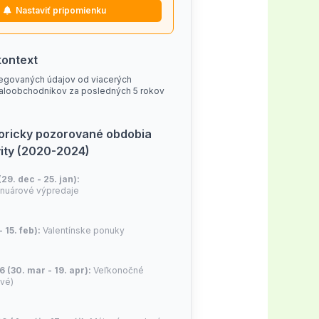
Nastaviť pripomienku
når rätt kundsegment och ger
kontext
 användare.
egovaných údajov od viacerých
aloobchodníkov za posledných 5 rokov
toricky pozorované obdobia
vity (2020-2024)
(29. dec - 25. jan):
nuárové výpredaje
- 15. feb):
Valentínske ponuky
6 (30. mar - 19. apr):
Veľkonočné
ivé)