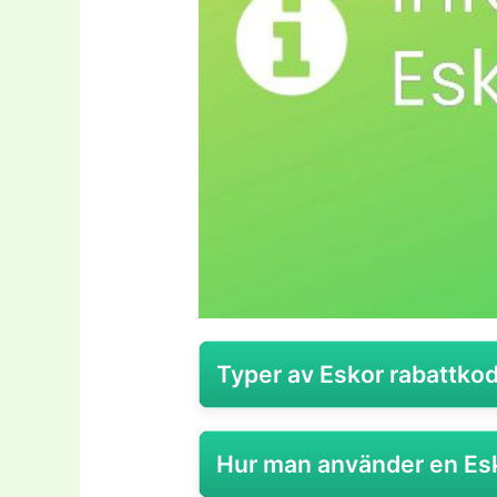
Typer av Eskor rabattko
Eskor, som ett innovativt föret
Hur man använder en Esk
erbjuder sina kunder flera olika