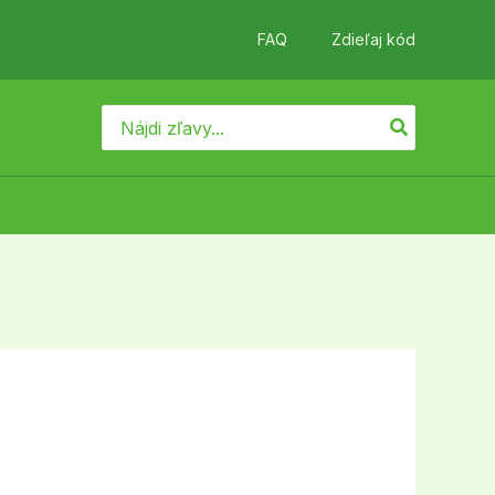
FAQ
Zdieľaj kód
Search
for: