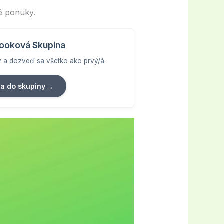
né ponuky.
ooková Skupina
vy a dozveď sa všetko ako prvý/á.
→
sa do skupiny