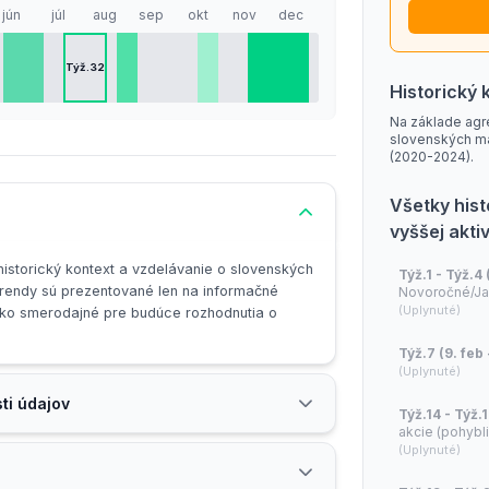
jún
júl
aug
sep
okt
nov
dec
ssa metoder kan Eskor säkerställa att deras
rabattkoder
Týž.32
Historický 
cka nya kunder och för att vårda relationen med befintliga
Na základe agr
slovenských m
(2020-2024).
Všetky his
vyššej akti
 historický kontext a vzdelávanie o slovenských
Týž.1 - Týž.4 
rendy sú prezentované len na informačné
Novoročné/Ja
(Uplynuté)
 ako smerodajné pre budúce rozhodnutia o
Týž.7 (9. feb 
(Uplynuté)
ti údajov
Týž.14 - Týž.1
akcie (pohybl
(Uplynuté)