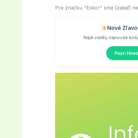
Pre značku "Eskor" sme (zatiaľ) ne
Nové Zľavo
Nájdi všetky najnovšie kód
Pozri Hne