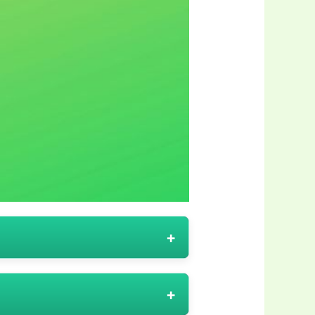
rer, laptops och skärmar till
 professionella kundbas, är