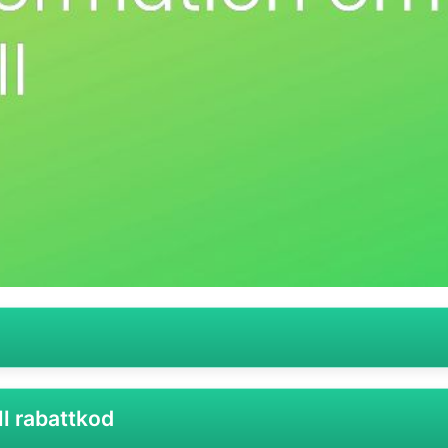
tor- och teknikbranschen som erbjuder allt från persondato
l rabattkod
rulösningar. Med tanke på deras breda produktportfölj och