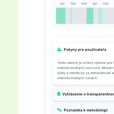
erbjudanden eller falska kampan
jan
feb
mar
apr
máj
tack för engagemanget.
Dells strategi med rabattkupong
belöna lojala användare. Oavsett
smart att noga läsa villkoren fö
Pokyny pre používateľa
Tento nástroj je určený výlučne pre
maloobchodných vzorcoch. Minulé t
účely a nemali by sa interpretovať
maloobchodných cenách.
Vyhlásenie o transparentnos
Poznámka k metodológii