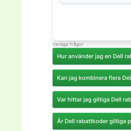
Vanliga frågor
Hur använder jag en Dell r
Du anger rabattkoden i kassan på
Kan jag kombinera flera Del
Vanligtvis kan endast en rabattk
Var hittar jag giltiga Dell r
Giltiga rabattkoder finns ofta på
Är Dell rabattkoder giltiga 