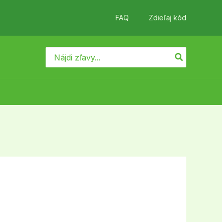
FAQ
Zdieľaj kód
Search
for: