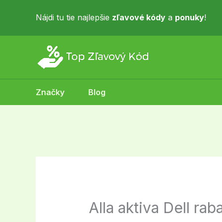
Skip
to
Nájdi tu tie najlepšie
zľavové kódy
a
ponuky
!
content
Značky
Blog
Alla aktiva Dell ra