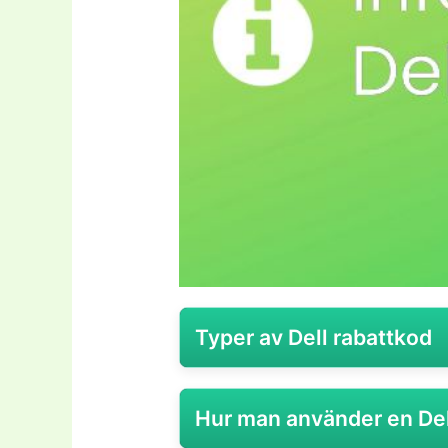
Typer av Dell rabattkod
Dell är en global gigant inom da
Hur man använder en Del
servrar, datalagring och mjukva