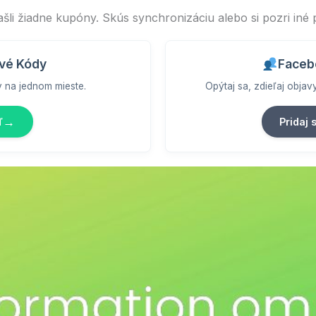
ašli žiadne kupóny. Skús synchronizáciu alebo si pozri iné
vé Kódy
Faceb
y na jednom mieste.
Opýtaj sa, zdieľaj obja
→
ď
Pridaj 