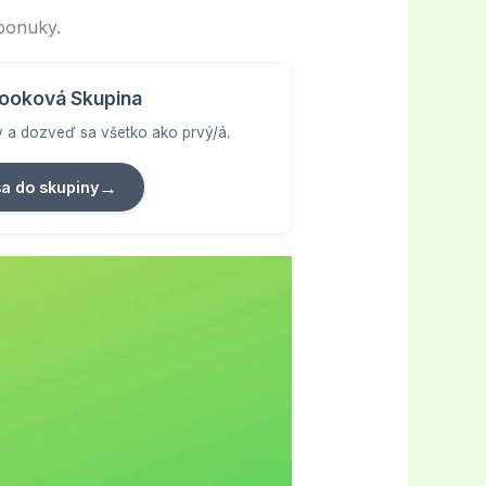
 ponuky.
ooková Skupina
vy a dozveď sa všetko ako prvý/á.
→
sa do skupiny