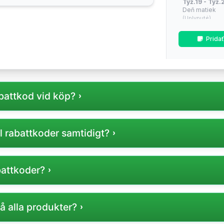
Týž.19 - Týž.2
Deň matiek
(Uplynuté)
Týž.26 - Týž.2
Prida
Sezónne zľav
(Uplynuté)
Týž.34 - Týž.
(Približne o 1 t
abattkod vid köp?
Týž.42 - Týž.4
dni / Mid-sea
(Približne o 9 t
 Dell:s webbplats innan du slutför ditt köp för att få rabat
l rabattkoder samtidigt?
Týž.47 - Týž.
Cyber Monda
(Približne o 14 
od användas per köp, men kontrollera alltid villkoren för v
abattkoder?
Týž.49 - Týž.
povianočné v
(Približne o 16 
 Dell:s officiella hemsida, nyhetsbrev eller på betrodda raba
på alla produkter?