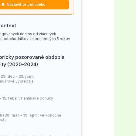
Nastaviť pripomienku
tt både locka nya kunder och
kontext
glig kupongkod, är det alltid
egovaných údajov od viacerých
aloobchodníkov za posledných 5 rokov
toricky pozorované obdobia
vity (2020-2024)
(29. dec - 25. jan):
nuárové výpredaje
- 15. feb):
Valentínske ponuky
6 (30. mar - 19. apr):
Veľkonočné
ivé)