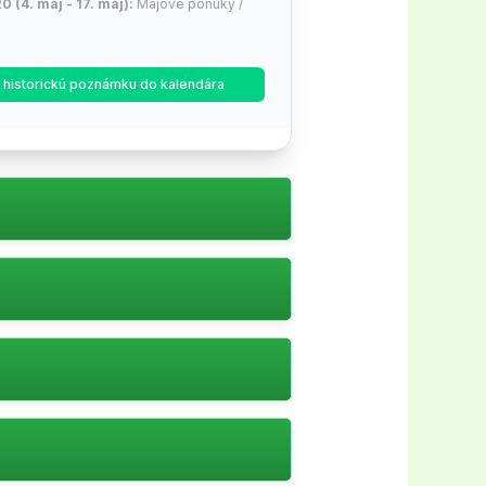
0 (4. máj - 17. máj):
Májové ponuky /
9 (22. jún - 19. júl):
Letné výpredaje /
ť historickú poznámku do kalendára
y
35 (17. aug - 30. aug):
Späť do školy
ýždeň, 4 dní!)
3 (12. okt - 25. okt):
Jesenné nákupné
son sales
ýždne, 4 dní!)
ten.
48 (16. nov - 29. nov):
Black Friday /
y
týždne, 4 dní!)
arje kampanj.
52 (30. nov - 27. dec):
Vianočné a
ýpredaje
týždne, 4 dní!)
ttkodssajter.