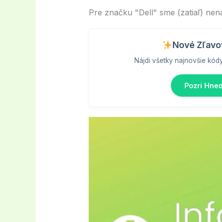
Pre značku "Dell" sme (zatiaľ) nen
Nové Zľavo
Nájdi všetky najnovšie kód
Pozri Hne