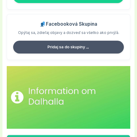
Facebooková Skupina
Opýtaj sa, zdieľaj objavy a dozveď sa všetko ako prvý/á.
→
Pridaj sa do skupiny