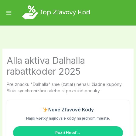
Skip
to
content
Alla aktiva Dalhalla
rabattkoder 2025
Pre značku "Dalhalla" sme (zatiaľ) nenašli žiadne kupóny.
Skús synchronizáciu alebo si pozri iné ponuky.
Nové Zľavové Kódy
Nájdi všetky najnovšie kódy na jednom mieste.
→
Pozri Hneď