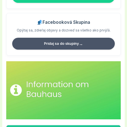
Facebooková Skupina
Opýtaj sa, zdieľaj objavy a dozveď sa všetko ako prvý/á.
→
Pridaj sa do skupiny