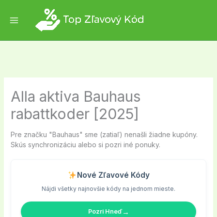
Skip
to
content
Alla aktiva Bauhaus
rabattkoder [2025]
Pre značku "Bauhaus" sme (zatiaľ) nenašli žiadne kupóny.
Skús synchronizáciu alebo si pozri iné ponuky.
Nové Zľavové Kódy
Nájdi všetky najnovšie kódy na jednom mieste.
→
Pozri Hneď