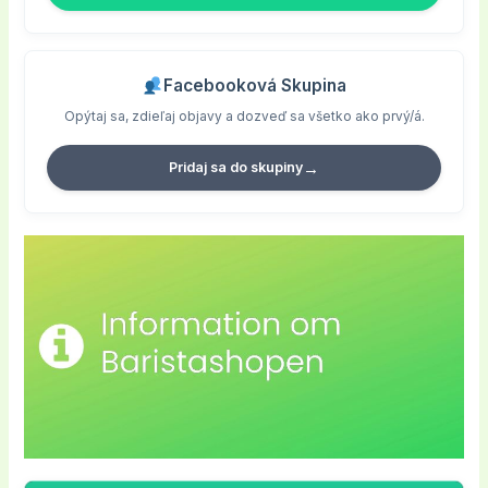
Facebooková Skupina
Opýtaj sa, zdieľaj objavy a dozveď sa všetko ako prvý/á.
→
Pridaj sa do skupiny