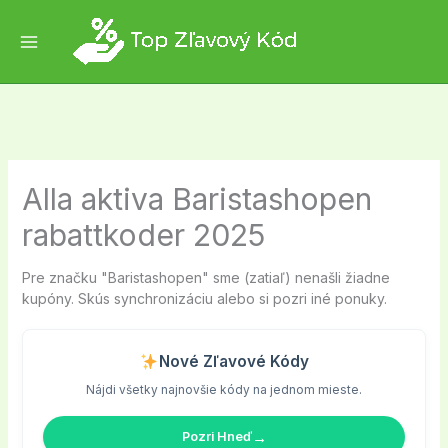
Skip
to
content
Alla aktiva Baristashopen
rabattkoder 2025
Pre značku "Baristashopen" sme (zatiaľ) nenašli žiadne
kupóny. Skús synchronizáciu alebo si pozri iné ponuky.
Nové Zľavové Kódy
Nájdi všetky najnovšie kódy na jednom mieste.
→
Pozri Hneď