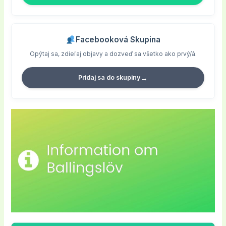
Facebooková Skupina
Opýtaj sa, zdieľaj objavy a dozveď sa všetko ako prvý/á.
→
Pridaj sa do skupiny