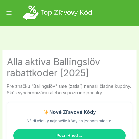
Skip
to
content
Alla aktiva Ballingslöv
rabattkoder [2025]
Pre značku "Ballingslöv" sme (zatiaľ) nenašli žiadne kupóny.
Skús synchronizáciu alebo si pozri iné ponuky.
Nové Zľavové Kódy
Nájdi všetky najnovšie kódy na jednom mieste.
→
Pozri Hneď