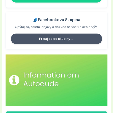
Facebooková Skupina
Opýtaj sa, zdieľaj objavy a dozveď sa všetko ako prvý/á.
→
Pridaj sa do skupiny