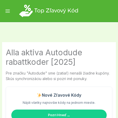
Skip
to
content
Alla aktiva Autodude
rabattkoder [2025]
Pre značku "Autodude" sme (zatiaľ) nenašli žiadne kupóny.
Skús synchronizáciu alebo si pozri iné ponuky.
Nové Zľavové Kódy
Nájdi všetky najnovšie kódy na jednom mieste.
→
Pozri Hneď